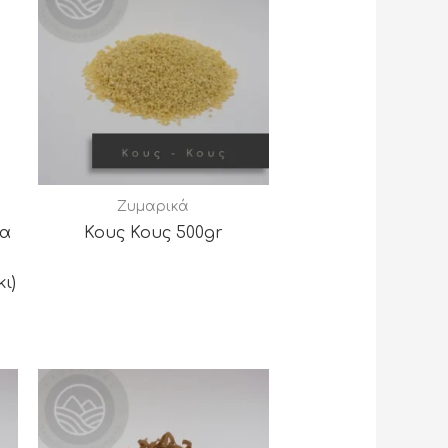
Ζυμαρικά
τα
Κους Κους 500gr
ι)