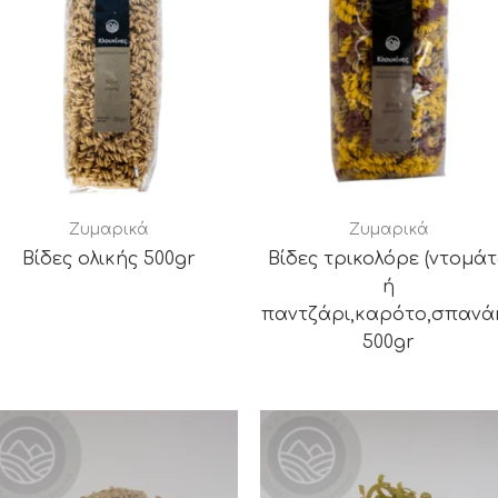
Ζυμαρικά
Ζυμαρικά
Βίδες ολικής 500gr
Βίδες τρικολόρε (ντομά
ή
παντζάρι,καρότο,σπανάκ
500gr