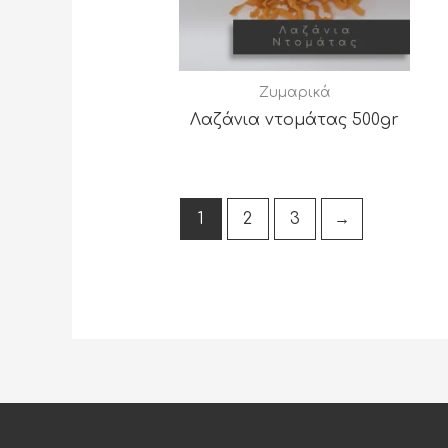
Ζυμαρικά
Λαζάνια ντομάτας 500gr
1
2
3
→