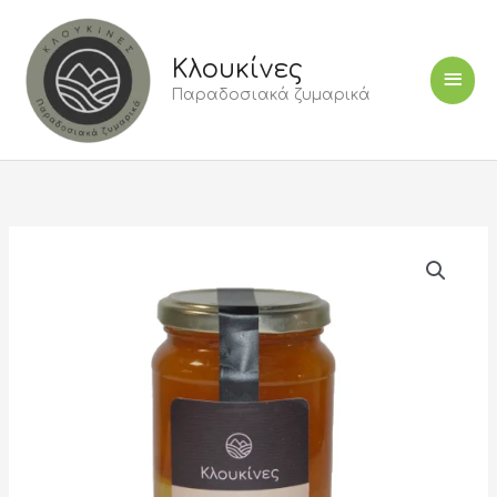
Μετάβαση
Κύρι
στο
περιεχόμενο
Κλουκίνες
Μεν
Παραδοσιακά ζυμαρικά