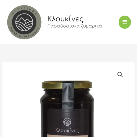
Μετάβαση
Κύρι
στο
περιεχόμενο
Κλουκίνες
Μεν
Παραδοσιακά ζυμαρικά