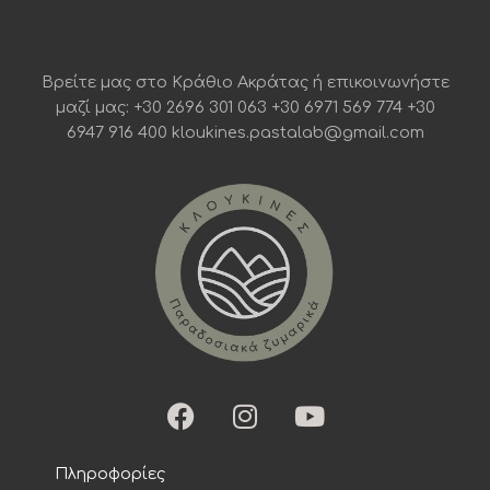
Βρείτε μας στο Κράθιο Ακράτας ή επικοινωνήστε
μαζί μας: +30 2696 301 063 +30 6971 569 774 +30
6947 916 400 kloukines.pastalab@gmail.com
F
I
Y
a
n
o
c
s
u
Πληροφορίες
e
t
t