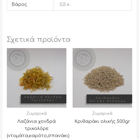
Βάρος
0,5 κ.
Σχετικά προϊόντα
Ζυμαρικά
Ζυμαρικά
Λαζάνια χονδρά
Κριθαράκι ολικής 500gr
τρικολόρε
(ντομάτα,καρότο,σπανάκι)