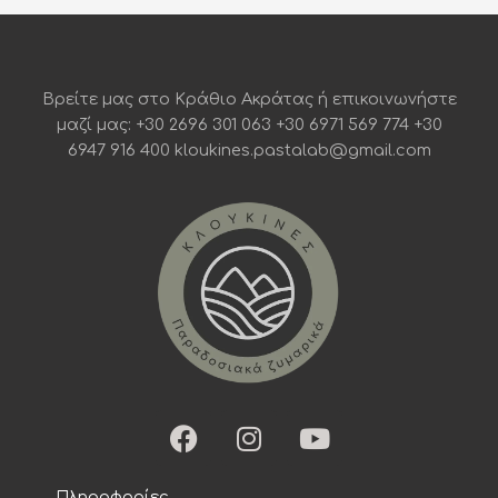
Βρείτε μας στο Κράθιο Ακράτας ή επικοινωνήστε
μαζί μας: +30 2696 301 063 +30 6971 569 774 +30
6947 916 400 kloukines.pastalab@gmail.com
F
I
Y
a
n
o
c
s
u
Πληροφορίες