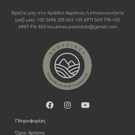
Βρείτε μας στο Κράθιο Ακράτας ή επικοινωνήστε
μαζί μας: +30 2696 301 063 +30 6971 569 774 +30
6947 916 400 kloukines.pastalab@gmail.com
F
I
Y
a
n
o
c
s
u
Πληροφορίες
e
t
t
b
a
u
Όροι Χρήσης