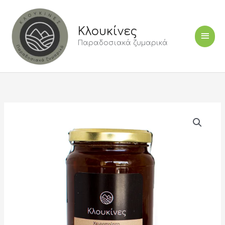
Μετάβαση
Κύρι
στο
περιεχόμενο
Κλουκίνες
Μεν
Παραδοσιακά ζυμαρικά