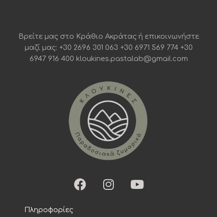
Βρείτε μας στο Κράθιο Ακράτας ή επικοινωνήστε
μαζί μας: +30 2696 301 063 +30 6971 569 774 +30
6947 916 400 kloukines.pastalab@gmail.com
F
I
Y
a
n
o
c
s
u
Πληροφορίες
e
t
t