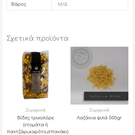
Βάρος
Μ/Δ
Σχετικά προϊόντα
Ζυμαρικά
Ζυμαρικά
Βίδες τρικολόρε
Λαζάνια ψιλά 500gr
(ντομάτα ή
παντζάρι,καρότο,σπανάκι)